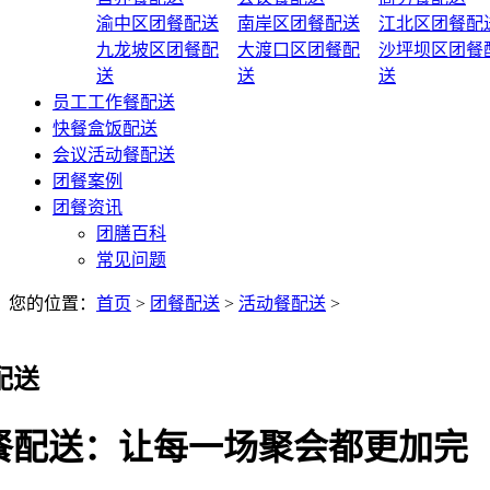
渝中区团餐配送
南岸区团餐配送
江北区团餐配
九龙坡区团餐配
大渡口区团餐配
沙坪坝区团餐
送
送
送
员工工作餐配送
快餐盒饭配送
会议活动餐配送
团餐案例
团餐资讯
团膳百科
常见问题
您的位置：
首页
>
团餐配送
>
活动餐配送
>
配送
餐配送：让每一场聚会都更加完