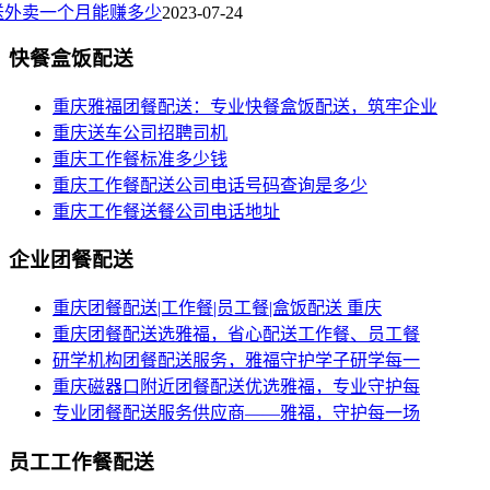
送外卖一个月能赚多少
2023-07-24
快餐盒饭配送
重庆雅福团餐配送：专业快餐盒饭配送，筑牢企业
重庆送车公司招聘司机
重庆工作餐标准多少钱
重庆工作餐配送公司电话号码查询是多少
重庆工作餐送餐公司电话地址
企业团餐配送
重庆团餐配送|工作餐|员工餐|盒饭配送 重庆
重庆团餐配送选雅福，省心配送工作餐、员工餐
研学机构团餐配送服务，雅福守护学子研学每一
重庆磁器口附近团餐配送优选雅福，专业守护每
专业团餐配送服务供应商——雅福，守护每一场
员工工作餐配送