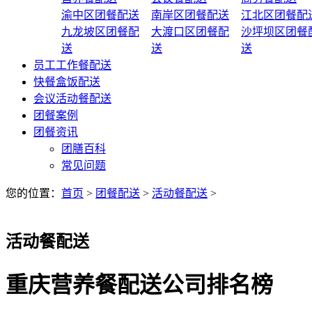
渝中区团餐配送
南岸区团餐配送
江北区团餐配
九龙坡区团餐配
大渡口区团餐配
沙坪坝区团餐
送
送
送
员工工作餐配送
快餐盒饭配送
会议活动餐配送
团餐案例
团餐资讯
团膳百科
常见问题
您的位置：
首页
>
团餐配送
>
活动餐配送
>
活动餐配送
重庆营养餐配送公司排名榜