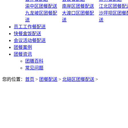
渝中区团餐配送
南岸区团餐配送
江北区团餐配
九龙坡区团餐配
大渡口区团餐配
沙坪坝区团餐
送
送
送
员工工作餐配送
快餐盒饭配送
会议活动餐配送
团餐案例
团餐资讯
团膳百科
常见问题
您的位置：
首页
>
团餐配送
>
北碚区团餐配送
>