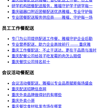
重庆团餐配送选雅福，省心配送工作餐、员工餐
研学机构团餐配送服务，雅福守护学子研学每一
重庆磁器口附近团餐配送优选雅福，专业守护每
专业团餐配送服务供应商——雅福，守护每一场
员工工作餐配送
专门为公司提供配送工作餐，雅福守护企业后勤
专业营养配送，助力企业高效前行 —— 重庆雅
重庆工作餐配送：不止于送达，更在于品质与准时
重庆配餐公司给孩子吃发霉的肉怎么赔偿
重庆餐饮公司排名前十
会议活动餐配送
会议活动餐配送，雅福以专业品质赋能每场盛会
重庆配送招聘信息网
重庆外卖品牌做得好的有哪些
重庆外卖小哥
重庆餐饮食材批发市场在哪里